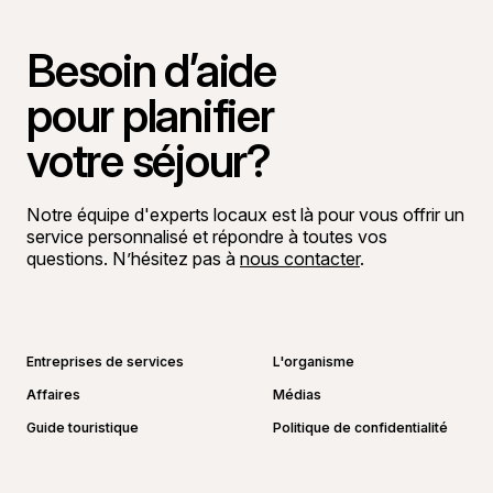
Besoin d’aide
pour planifier
votre séjour?
Notre équipe d'experts locaux est là pour vous offrir un
service personnalisé et répondre à toutes vos
questions. N’hésitez pas à
nous contacter
.
Aller sur la page Facebook
Aller sur la page LinkedIn
Aller sur la page Instagram
Aller sur la page YouTube
Entreprises de services
L'organisme
Affaires
Médias
Guide touristique
Politique de confidentialité