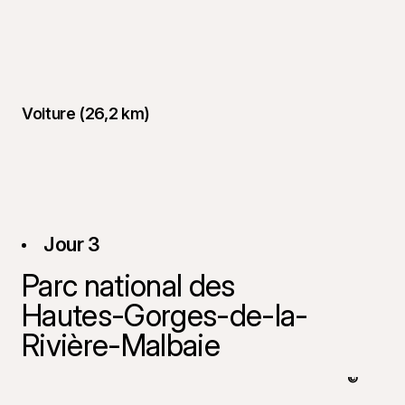
Voiture (26,2 km)
Jour 3
Parc national des
Hautes-Gorges-de-la-
Rivière-Malbaie
©
Tourisme 