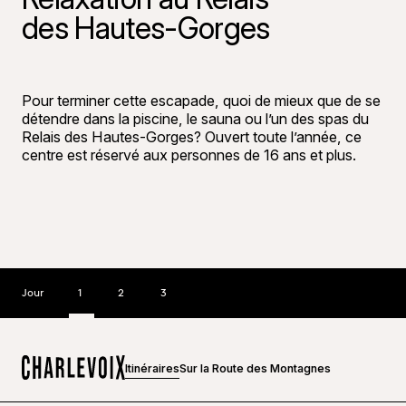
des Hautes-Gorges
©
André-Oliv
Pour terminer cette escapade, quoi de mieux que de se
détendre dans la piscine, le sauna ou l’un des spas du
Relais des Hautes-Gorges? Ouvert toute l’année, ce
centre est réservé aux personnes de 16 ans et plus.
Jour
1
2
3
Itinéraires
Sur la Route des Montagnes
Accueil