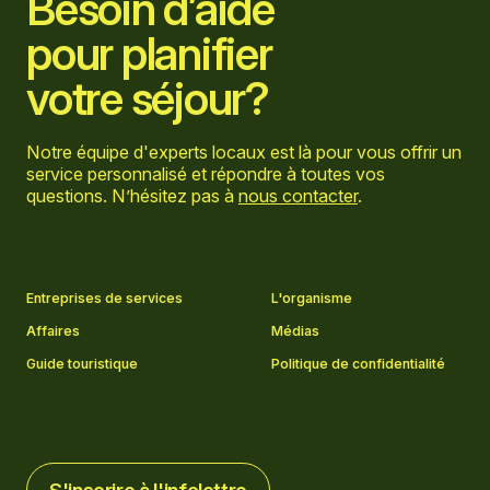
Besoin d’aide
pour planifier
votre séjour?
Notre équipe d'experts locaux est là pour vous offrir un
service personnalisé et répondre à toutes vos
questions. N’hésitez pas à
nous contacter
.
Aller sur la page Facebook
Aller sur la page LinkedIn
Aller sur la page Instagram
Aller sur la page YouTube
Entreprises de services
L'organisme
Affaires
Médias
Guide touristique
Politique de confidentialité