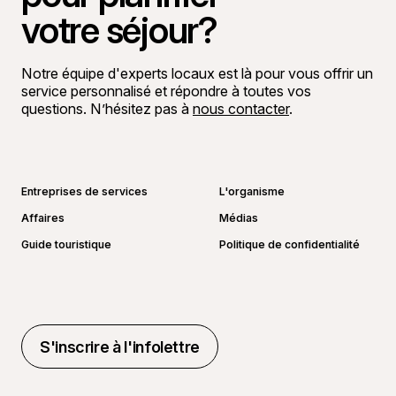
votre séjour?
Notre équipe d'experts locaux est là pour vous offrir un
service personnalisé et répondre à toutes vos
questions. N’hésitez pas à
nous contacter
.
Aller sur la page Facebook
Aller sur la page LinkedIn
Aller sur la page Instagram
Aller sur la page YouTube
Entreprises de services
L'organisme
Affaires
Médias
Guide touristique
Politique de confidentialité
S'inscrire à l'infolettre
S'inscrire à l'infolettre