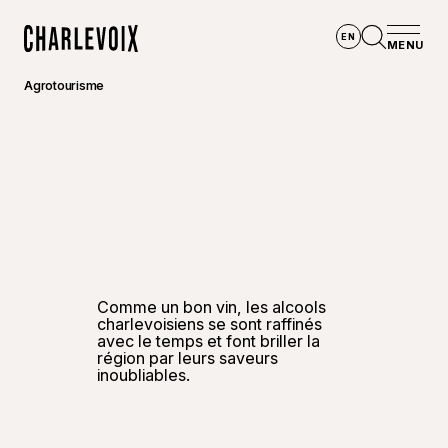
Aller au contenu principal
EN
MENU
Accueil
Ouvrir la
Agrotourisme
©
Bon ap
Comme un bon vin, les alcools
charlevoisiens se sont raffinés
avec le temps et font briller la
région par leurs saveurs
inoubliables.