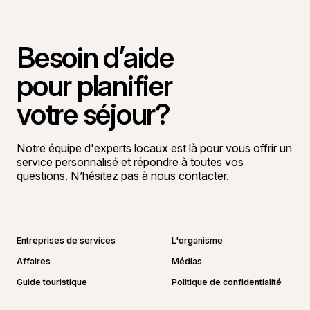
Besoin d’aide
pour planifier
votre séjour?
Notre équipe d'experts locaux est là pour vous offrir un
service personnalisé et répondre à toutes vos
questions. N’hésitez pas à
nous contacter
.
Aller sur la page Facebook
Aller sur la page LinkedIn
Aller sur la page Instagram
Aller sur la page YouTube
Entreprises de services
L'organisme
Affaires
Médias
Guide touristique
Politique de confidentialité