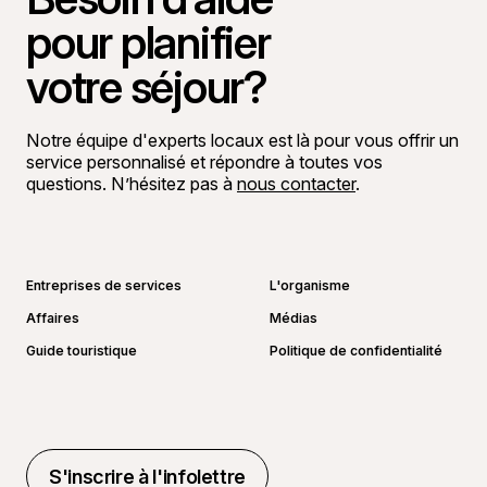
pour planifier
votre séjour?
Notre équipe d'experts locaux est là pour vous offrir un
service personnalisé et répondre à toutes vos
questions. N’hésitez pas à
nous contacter
.
Aller sur la page Facebook
Aller sur la page LinkedIn
Aller sur la page Instagram
Aller sur la page YouTube
Entreprises de services
L'organisme
Affaires
Médias
Guide touristique
Politique de confidentialité
S'inscrire à l'infolettre