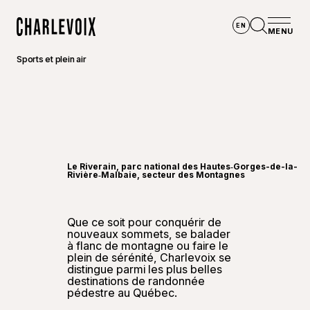
Aller au contenu principal
EN
MENU
Accueil
Ouvrir la
Sports et plein air
©
Jon B
Le Riverain, parc national des Hautes‑Gorges-de-la-
Rivière‑Malbaie, secteur des Montagnes
Que ce soit pour conquérir de
nouveaux sommets, se balader
à flanc de montagne ou faire le
plein de sérénité, Charlevoix se
distingue parmi les plus belles
destinations de randonnée
pédestre au Québec.