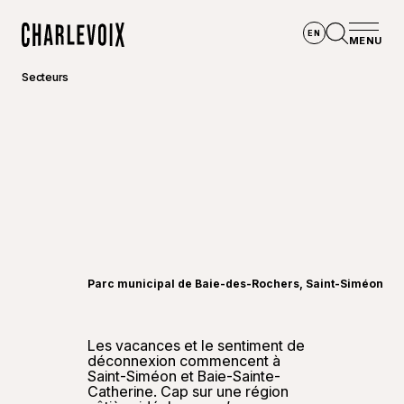
Aller au contenu principal
EN
MENU
Accueil
Ouvrir la
Secteurs
©
Touris
Parc municipal de Baie-des-Rochers, Saint-Siméon
Les vacances et le sentiment de
déconnexion commencent à
Saint-Siméon et Baie-Sainte-
Catherine. Cap sur une région