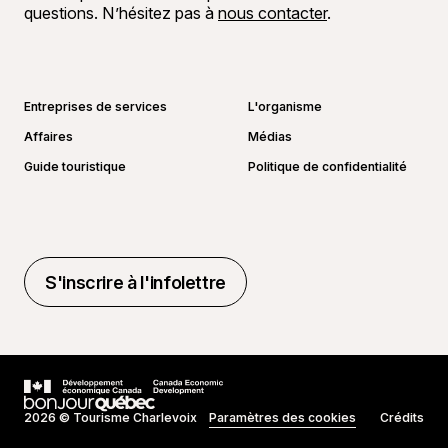
questions. N’hésitez pas à
nous contacter
.
Aller sur la page Facebook
Aller sur la page LinkedIn
Aller sur la page Instagram
Aller sur la page YouTube
Entreprises de services
L'organisme
Affaires
Médias
Guide touristique
Politique de confidentialité
S'inscrire à l'infolettre
S'inscrire à l'infolettre
2026 © Tourisme Charlevoix
Paramètres des cookies
Crédits
Réalisé