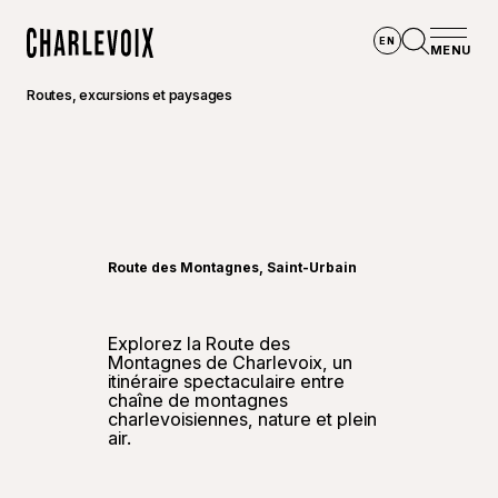
Aller au contenu principal
EN
MENU
Accueil
Ouvrir la
Routes, excursions et paysages
©
Simon
Route des Montagnes, Saint-Urbain
Explorez la Route des
Montagnes de Charlevoix, un
itinéraire spectaculaire entre
chaîne de montagnes
charlevoisiennes, nature et plein
air.