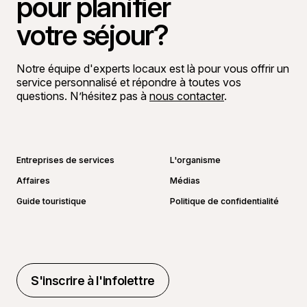
pour planifier
votre séjour?
Notre équipe d'experts locaux est là pour vous offrir un
service personnalisé et répondre à toutes vos
questions. N’hésitez pas à
nous contacter
.
Aller sur la page Facebook
Aller sur la page LinkedIn
Aller sur la page Instagram
Aller sur la page YouTube
Entreprises de services
L'organisme
Affaires
Médias
Guide touristique
Politique de confidentialité
S'inscrire à l'infolettre
S'inscrire à l'infolettre