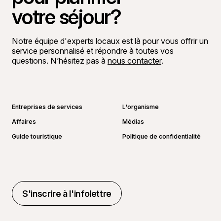
votre séjour?
Notre équipe d'experts locaux est là pour vous offrir un
service personnalisé et répondre à toutes vos
questions. N’hésitez pas à
nous contacter
.
Aller sur la page Facebook
Aller sur la page LinkedIn
Aller sur la page Instagram
Aller sur la page YouTube
Entreprises de services
L'organisme
Affaires
Médias
Guide touristique
Politique de confidentialité
S'inscrire à l'infolettre
S'inscrire à l'infolettre