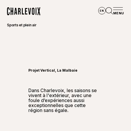
Aller au contenu principal
EN
MENU
Accueil
Ouvrir la
Sports et plein air
©
Magal
Projet Vertical, La Malbaie
Dans Charlevoix, les saisons se
vivent à l'extérieur, avec une
foule d’expériences aussi
exceptionnelles que cette
région sans égale.