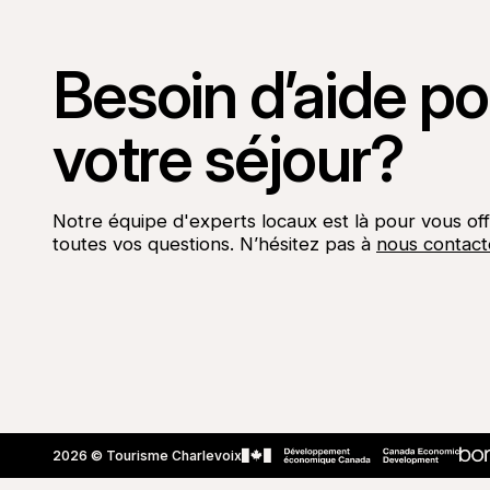
Besoin d’aide pou
votre séjour?
Notre équipe d'experts locaux est là pour vous off
toutes vos questions. N’hésitez pas à
nous contact
Aller sur la page Facebook
Aller sur la page LinkedIn
Aller sur la page Instagram
Aller sur la page YouTube
2026 © Tourisme Charlevoix