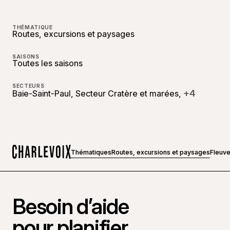
THÉMATIQUE
Routes, excursions et paysages
SAISONS
Toutes les saisons
SECTEURS
+4
Baie-Saint-Paul, Secteur Cratère et marées,
Thématiques
Routes, excursions et paysages
Fleuve
Accueil
Besoin d’aide
pour planifier