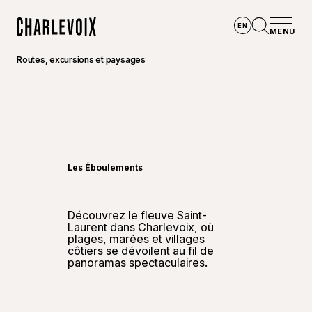
Aller au contenu principal
EN
MENU
Accueil
Ouvrir la
Routes, excursions et paysages
©
Améli
Les Éboulements
Découvrez le fleuve Saint-
Laurent dans Charlevoix, où
plages, marées et villages
côtiers se dévoilent au fil de
panoramas spectaculaires.