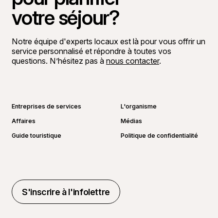
votre séjour?
Notre équipe d'experts locaux est là pour vous offrir un
service personnalisé et répondre à toutes vos
questions. N’hésitez pas à
nous contacter
.
Aller sur la page Facebook
Aller sur la page LinkedIn
Aller sur la page Instagram
Aller sur la page YouTube
Entreprises de services
L'organisme
Affaires
Médias
Guide touristique
Politique de confidentialité
S'inscrire à l'infolettre
S'inscrire à l'infolettre