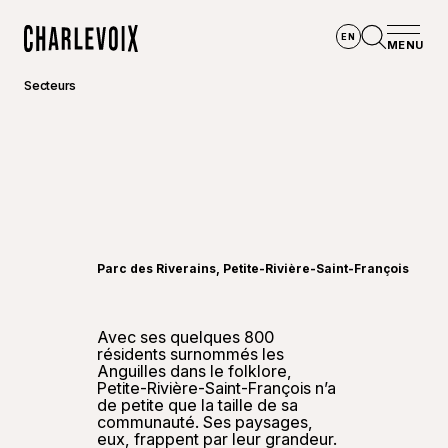
Aller au contenu principal
EN
MENU
Accueil
Ouvrir la
Secteurs
©
Touris
Parc des Riverains, Petite-Rivière-Saint-François
Avec ses quelques 800
résidents surnommés les
Anguilles dans le folklore,
Petite-Rivière-Saint-François n’a
de petite que la taille de sa
communauté. Ses paysages,
eux, frappent par leur grandeur.