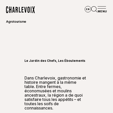
Aller au contenu principal
EN
MENU
Accueil
Ouvrir la
Agrotourisme
©
Bon ap
Le Jardin des Chefs, Les Éboulements
Dans Charlevoix, gastronomie et
histoire mangent à la même
table. Entre fermes,
économusées et moulins
ancestraux, la région a de quoi
satisfaire tous les appétits – et
toutes les soifs de
connaissances.