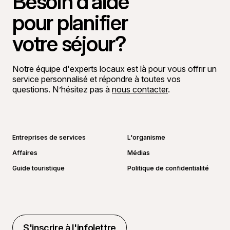
Besoin d’aide
pour planifier
votre séjour?
Notre équipe d'experts locaux est là pour vous offrir un
service personnalisé et répondre à toutes vos
questions. N’hésitez pas à
nous contacter
.
Aller sur la page Facebook
Aller sur la page LinkedIn
Aller sur la page Instagram
Aller sur la page YouTube
Entreprises de services
L'organisme
Affaires
Médias
Guide touristique
Politique de confidentialité
S'inscrire à l'infolettre