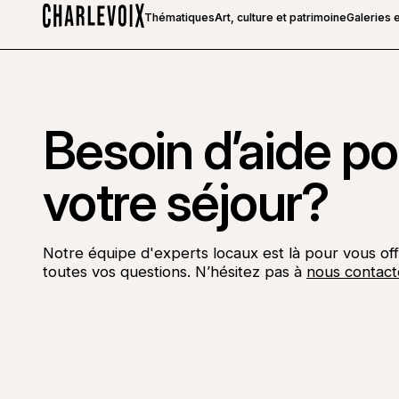
Thématiques
Art, culture et patrimoine
Galeries e
Accueil
Besoin d’aide pou
votre séjour?
Notre équipe d'experts locaux est là pour vous off
toutes vos questions. N’hésitez pas à
nous contact
Aller sur la page Facebook
Aller sur la page LinkedIn
Aller sur la page Instagram
Aller sur la page YouTube