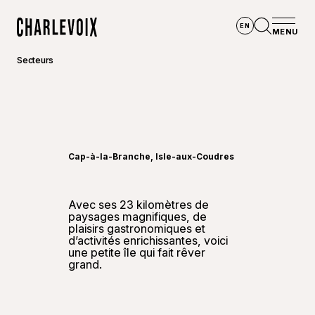
Aller au contenu principal
EN
MENU
Accueil
Ouvrir la
Secteurs
©
Magal
Cap-à-la-Branche, Isle-aux-Coudres
Avec ses 23 kilomètres de
paysages magnifiques, de
plaisirs gastronomiques et
d’activités enrichissantes, voici
une petite île qui fait rêver
grand.