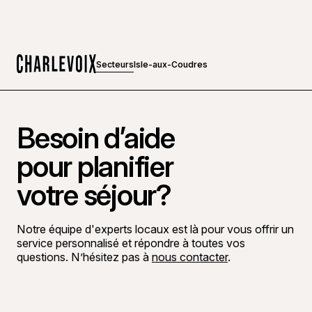
Secteurs
Isle-aux-Coudres
Accueil
Besoin d’aide
pour planifier
votre séjour?
Notre équipe d'experts locaux est là pour vous offrir un
service personnalisé et répondre à toutes vos
questions. N’hésitez pas à
nous contacter
.
Aller sur la page Facebook
Aller sur la page LinkedIn
Aller sur la page Instagram
Aller sur la page YouTube