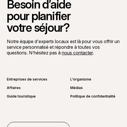
Besoin d’aide
pour planifier
votre séjour?
Notre équipe d'experts locaux est là pour vous offrir un
service personnalisé et répondre à toutes vos
questions. N’hésitez pas à
nous contacter
.
Aller sur la page Facebook
Aller sur la page LinkedIn
Aller sur la page Instagram
Aller sur la page YouTube
Entreprises de services
L'organisme
Affaires
Médias
Guide touristique
Politique de confidentialité