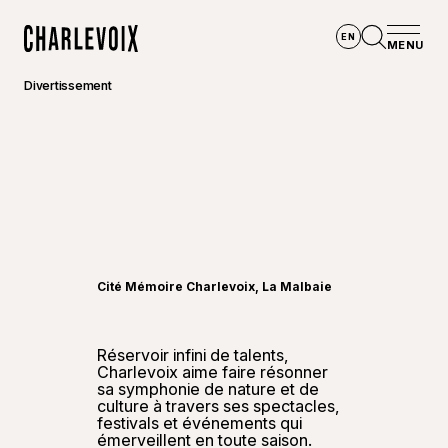
Aller au contenu principal
EN
MENU
Accueil
Ouvrir la
Divertissement
©
Go-Xp
Cité Mémoire Charlevoix, La Malbaie
Réservoir infini de talents,
Charlevoix aime faire résonner
sa symphonie de nature et de
culture à travers ses spectacles,
festivals et événements qui
émerveillent en toute saison.