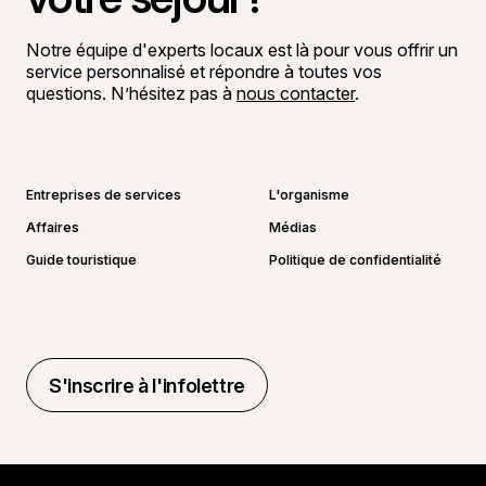
Notre équipe d'experts locaux est là pour vous offrir un
service personnalisé et répondre à toutes vos
questions. N’hésitez pas à
nous contacter
.
Aller sur la page Facebook
Aller sur la page LinkedIn
Aller sur la page Instagram
Aller sur la page YouTube
Entreprises de services
L'organisme
Affaires
Médias
Guide touristique
Politique de confidentialité
S'inscrire à l'infolettre
S'inscrire à l'infolettre