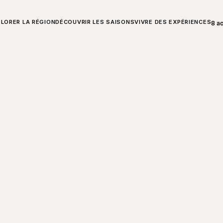
T SUR CHARLEVOIX
LORER LA RÉGION
DÉCOUVRIR LES SAISONS
VIVRE DES EXPÉRIENCES
8 a
Ouvr