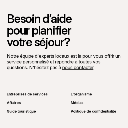
Besoin d’aide
pour planifier
votre séjour?
Notre équipe d'experts locaux est là pour vous offrir un
service personnalisé et répondre à toutes vos
questions. N’hésitez pas à
nous contacter
.
Aller sur la page Facebook
Aller sur la page LinkedIn
Aller sur la page Instagram
Aller sur la page YouTube
Entreprises de services
L'organisme
Affaires
Médias
Guide touristique
Politique de confidentialité