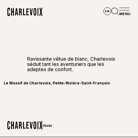
Aller au contenu principal
EN
MENU
Accueil
Ouvrir la
Ravissante vêtue de blanc, Charlevoix
séduit tant les aventuriers que les
©
Touris
adeptes de confort.
Le Massif de Charlevoix, Petite-Rivière-Saint-François
Hiver
Accueil