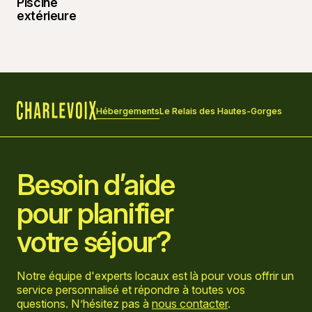
Hébergements
Le Relais des Hautes-Gorges
Accueil
Besoin d’aide
pour planifier
votre séjour?
Notre équipe d'experts locaux est là pour vous offrir un
service personnalisé et répondre à toutes vos
questions. N’hésitez pas à
nous contacter
.