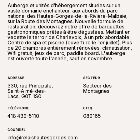
Auberge et unités d’hébergement situées sur un
vaste domaine enchanteur, aux abords du parc
national des Hautes-Gorges-de-la-Rivière-Malbaie,
sur la Route des Montagnes. Nouvelle formule de
restauration; découvrez notre offre de barquettes
gastronomiques prêtes à être dégustées. Mettant en
vedette le terroir de Charlevoix, à un prix abordable.
Centre de spa et piscine (ouverture le 1er juillet). Plus
de 20 chambres entièrement rénovées, climatisation,
Wifi gratuit, jeux de parc, paddle board. L'auberge
est ouverte toute l'année, sauf en novembre.
ADRESSE
SECTEUR
330, rue Principale,
Secteur des
Saint-Aimé-des-
Montagnes
Lacs, G0T 1S0
TÉLÉPHONE
CITQ
418 439-5110
089165
COURRIEL
info@relaishautesgorges.com