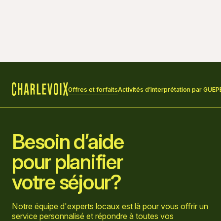
Offres et forfaits
Activités d’interprétation par GUEP
Accueil
Besoin d’aide
pour planifier
votre séjour?
Notre équipe d'experts locaux est là pour vous offrir un
service personnalisé et répondre à toutes vos