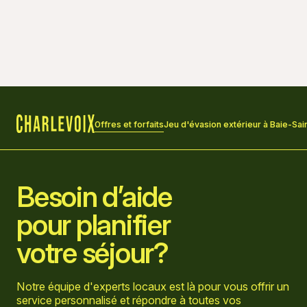
Offres et forfaits
Jeu d'évasion extérieur à Baie-Sai
Accueil
Besoin d’aide
pour planifier
votre séjour?
Notre équipe d'experts locaux est là pour vous offrir un
service personnalisé et répondre à toutes vos