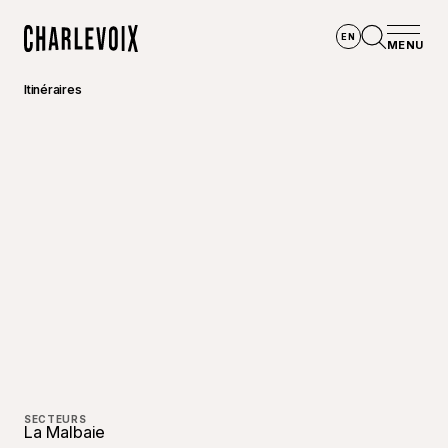
Aller au contenu principal
EN
MENU
Accueil
Ouvrir la
Itinéraires
SECTEURS
La Malbaie