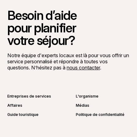
Besoin d’aide
pour planifier
votre séjour?
Notre équipe d'experts locaux est là pour vous offrir un
service personnalisé et répondre à toutes vos
questions. N’hésitez pas à
nous contacter
.
Aller sur la page Facebook
Aller sur la page LinkedIn
Aller sur la page Instagram
Aller sur la page YouTube
Entreprises de services
L'organisme
Affaires
Médias
Guide touristique
Politique de confidentialité