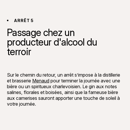
ARRÊT 5
Passage chez un
producteur d'alcool du
terroir
©
Mickaël A
Sur le chemin du retour, un arrêt s’impose à la distillerie
et brasserie
Menaud
pour terminer la journée avec une
bière ou un spiritueux charlevoisien. Le gin aux notes
salines, florales et boisées, ainsi que la fameuse bière
aux camerises sauront apporter une touche de soleil à
votre journée.