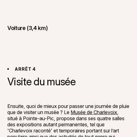
Voiture (3,4 km)
ARRÊT 4
Visite du musée
©
Raphaël B
Ensuite, quoi de mieux pour passer une journée de pluie
que de visiter un musée ? Le
Musée de Charlevoix
,
situé à Pointe-au-Pic, propose dans ses quatre salles
des expositions autant permanentes, tel que
'Charlevoix raconté' et temporaires portant sur l’art
populaire ainsi que des activités de tout genre qui