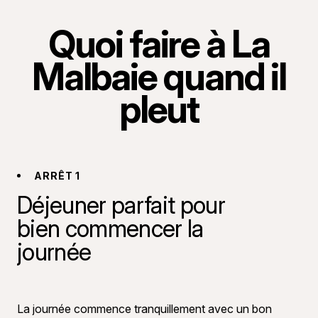
Quoi faire à La
Malbaie quand il
pleut
ARRÊT 1
Déjeuner parfait pour
bien commencer la
journée
©
Bon Appéti
La journée commence tranquillement avec un bon