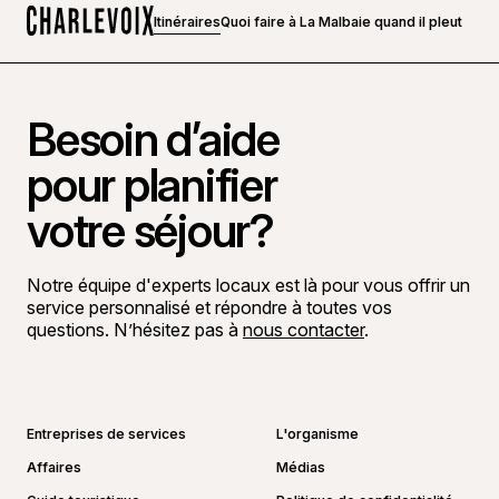
Itinéraires
Quoi faire à La Malbaie quand il pleut
Accueil
Besoin d’aide
pour planifier
votre séjour?
Notre équipe d'experts locaux est là pour vous offrir un
service personnalisé et répondre à toutes vos
questions. N’hésitez pas à
nous contacter
.
Aller sur la page Facebook
Aller sur la page LinkedIn
Aller sur la page Instagram
Aller sur la page YouTube
Entreprises de services
L'organisme
Affaires
Médias