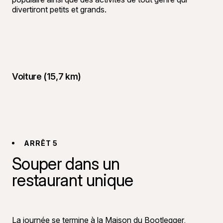
divertiront petits et grands.
Voiture (15,7 km)
ARRÊT 5
Souper dans un
restaurant unique
©
Bon Appéti
La journée se termine à la
Maison du Bootlegger
,