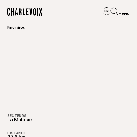
Aller au contenu principal
EN
MENU
Accueil
Ouvrir la
Itinéraires
©
Guilla
SECTEURS
La Malbaie
DISTANCE