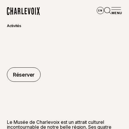
Aller au contenu principal
EN
MENU
Accueil
Ouvrir la
Activités
Réserver
Réserver
Le Musée de Charlevoix est un attrait culturel
incontournable de notre belle région. Ses quatre