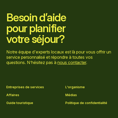
Besoin d’aide
pour planifier
votre séjour?
Notre équipe d'experts locaux est là pour vous offrir un
service personnalisé et répondre à toutes vos
questions. N’hésitez pas à
nous contacter
.
Aller sur la page Facebook
Aller sur la page LinkedIn
Aller sur la page Instagram
Aller sur la page YouTube
Entreprises de services
L'organisme
Affaires
Médias
Guide touristique
Politique de confidentialité