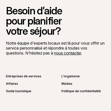
Besoin d’aide
pour planifier
votre séjour?
Notre équipe d'experts locaux est là pour vous offrir un
service personnalisé et répondre à toutes vos
questions. N’hésitez pas à
nous contacter
.
Aller sur la page Facebook
Aller sur la page LinkedIn
Aller sur la page Instagram
Aller sur la page YouTube
Entreprises de services
L'organisme
Affaires
Médias
Guide touristique
Politique de confidentialité