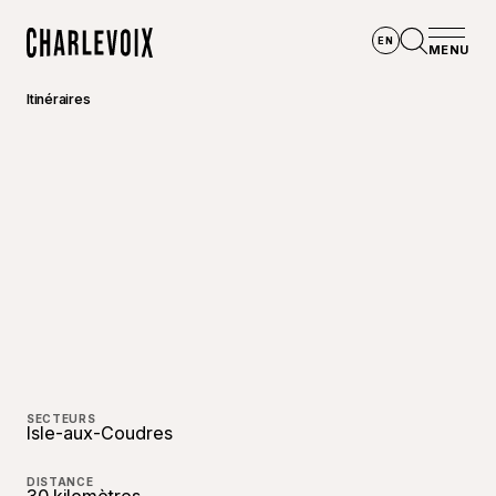
Aller au contenu principal
EN
MENU
Accueil
Ouvrir la
Itinéraires
©
Raphaë
SECTEURS
Isle-aux-Coudres
DISTANCE