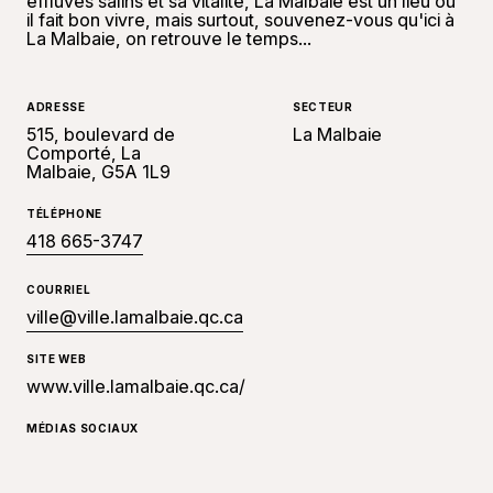
effluves salins et sa vitalité, La Malbaie est un lieu où
il fait bon vivre, mais surtout, souvenez-vous qu'ici à
La Malbaie, on retrouve le temps...
ADRESSE
SECTEUR
515, boulevard de
La Malbaie
Comporté, La
Malbaie, G5A 1L9
TÉLÉPHONE
418 665-3747
COURRIEL
ville@ville.lamalbaie.qc.ca
SITE WEB
www.ville.lamalbaie.qc.ca/
MÉDIAS SOCIAUX