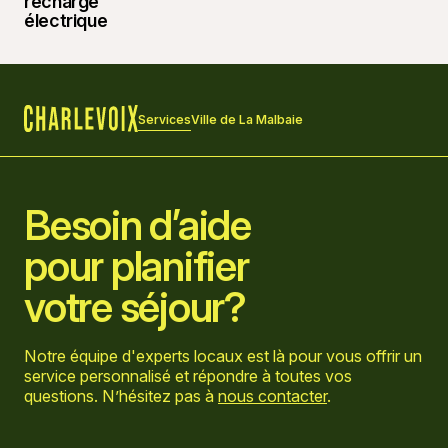
Services
Ville de La Malbaie
Accueil
Besoin d’aide
pour planifier
votre séjour?
Notre équipe d'experts locaux est là pour vous offrir un
service personnalisé et répondre à toutes vos
questions. N’hésitez pas à
nous contacter
.
Aller sur la page Facebook
Aller sur la page LinkedIn
Aller sur la page Instagram
Aller sur la page YouTube