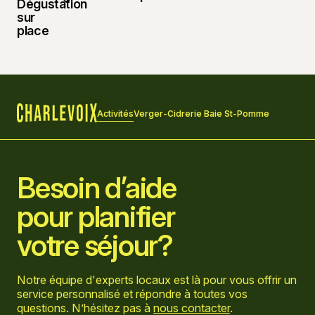
Activités
Verger-Cidrerie Baie St-Pomme
Accueil
Besoin d’aide
pour planifier
votre séjour?
Notre équipe d'experts locaux est là pour vous offrir un
service personnalisé et répondre à toutes vos
questions. N’hésitez pas à
nous contacter
.