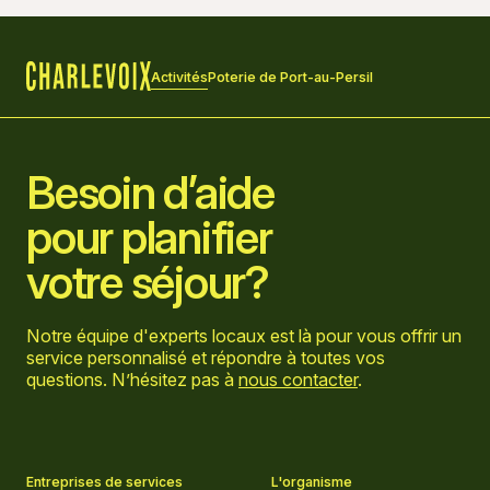
Activités
Poterie de Port-au-Persil
Accueil
Besoin d’aide
pour planifier
votre séjour?
Notre équipe d'experts locaux est là pour vous offrir un
service personnalisé et répondre à toutes vos
questions. N’hésitez pas à
nous contacter
.
Aller sur la page Facebook
Aller sur la page LinkedIn
Aller sur la page Instagram
Aller sur la page YouTube
Entreprises de services
L'organisme