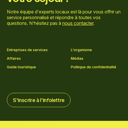
Notre équipe d'experts locaux est là pour vous offrir un
service personnalisé et répondre à toutes vos
questions. N’hésitez pas à
nous contacter
.
Aller sur la page Facebook
Aller sur la page LinkedIn
Aller sur la page Instagram
Aller sur la page YouTube
Entreprises de services
L'organisme
Affaires
Médias
Guide touristique
Politique de confidentialité
S'inscrire à l'infolettre
S'inscrire à l'infolettre