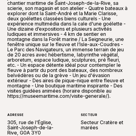
chantier maritime de Saint-Joseph-de-la-Rive, sa
scierie, son magasin et son atelier - Quatre bateaux à
explorer dont la Saint-André et la Marie Clarisse,
deux goélettes classées biens culturels - Une
expérience multimédia dans la cale d'une goélette -
Une dizaine d’expositions et plusieurs activités
ludiques et immersives - 4 km de sentier en
montagne dans la Forêt marine / La Seigneurie, une
fenêtre unique sur le fleuve et l’Isle-aux-Coudres -
Le Parc des Navigateurs, un immense terrain de jeu
de 20 acres avec hébertisme, labyrinthe végétal,
arboretum, espace ludique, sculptures, pré fleuri,
etc. - Un espace détente idéal pour contempler le
fleuve à partir du pont des bateaux, des nombreux
belvédères ou de la grève - Un jeu d'évasion
extérieur - Des aires de pique-nique entre fleuve et
montagne - Une boutique maritime inspirante - Des
visites guidées animées (horaire disponible au
https://museemaritime.com/visite-generale/).
ADRESSE
SECTEUR
305, rue de l'Église,
Secteur Cratère et
Saint-Joseph-de-la-
marées
Rive, G0A 3Y0