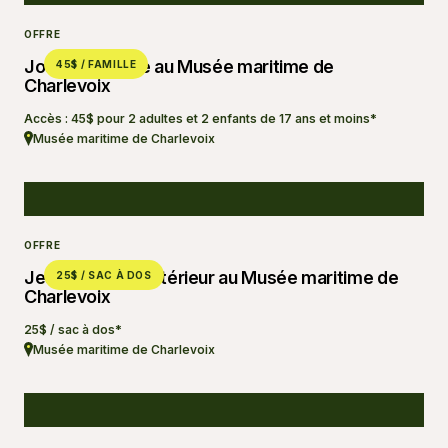
OFFRE
Journée famille au Musée maritime de
45$ / FAMILLE
Charlevoix
Accès : 45$ pour 2 adultes et 2 enfants de 17 ans et moins*
Musée maritime de Charlevoix
OFFRE
Jeu d’évasion extérieur au Musée maritime de
25$ / SAC À DOS
Charlevoix
25$ / sac à dos*
Musée maritime de Charlevoix