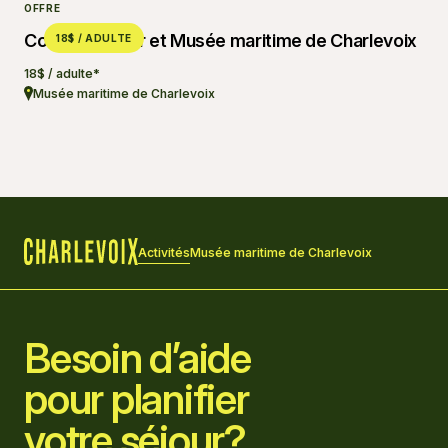
OFFRE
Combo sentier et Musée maritime de Charlevoix
18$ / ADULTE
18$ / adulte*
Musée maritime de Charlevoix
Activités
Musée maritime de Charlevoix
Accueil
Besoin d’aide
pour planifier
votre séjour?