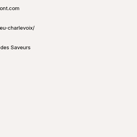
mont.com
ieu-charlevoix/
e des Saveurs