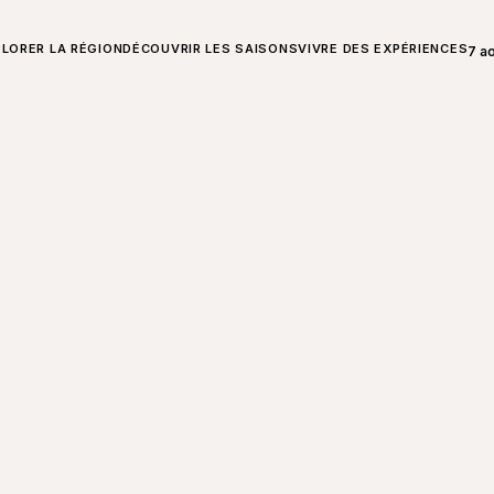
T SUR CHARLEVOIX
LORER LA RÉGION
DÉCOUVRIR LES SAISONS
VIVRE DES EXPÉRIENCES
7 a
Ouvr