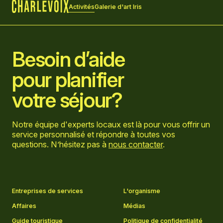
Activités
Galerie d'art Iris
Accueil
Besoin d’aide
pour planifier
votre séjour?
Notre équipe d'experts locaux est là pour vous offrir un
service personnalisé et répondre à toutes vos
questions. N’hésitez pas à
nous contacter
.
Aller sur la page Facebook
Aller sur la page LinkedIn
Aller sur la page Instagram
Aller sur la page YouTube
Entreprises de services
L'organisme
Affaires
Médias
Guide touristique
Politique de confidentialité