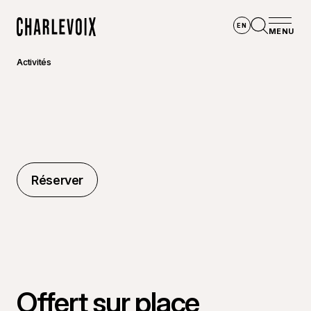
Aller au contenu principal
EN
MENU
Accueil
Ouvrir la
Activités
Réserver
Réserver
Offert sur place