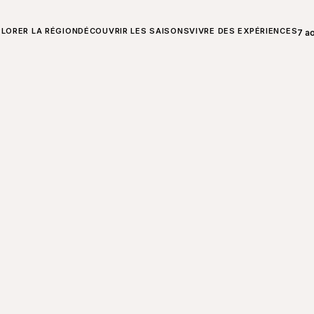
T SUR CHARLEVOIX
LORER LA RÉGION
DÉCOUVRIR LES SAISONS
VIVRE DES EXPÉRIENCES
7 a
Ouvr