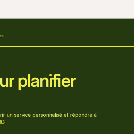
es
r planifier
rir un service personnalisé et répondre à
er
.