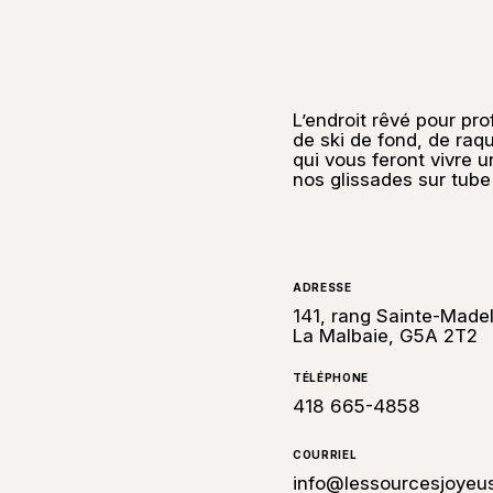
L’endroit rêvé pour pro
de ski de fond, de raq
qui vous feront vivre 
nos glissades sur tube q
ADRESSE
141, rang Sainte-Madel
La Malbaie, G5A 2T2
TÉLÉPHONE
418 665-4858
COURRIEL
info@lessourcesjoyeu