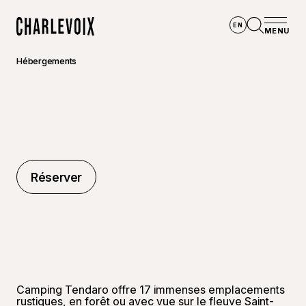
Aller au contenu principal
EN
MENU
Accueil
Ouvrir la
Hébergements
Réserver
Réserver
Camping Tendaro offre 17 immenses emplacements
rustiques, en forêt ou avec vue sur le fleuve Saint-