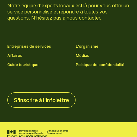
Notre équipe d'experts locaux est là pour vous offrir un
service personnalisé et répondre à toutes vos
questions. N’hésitez pas à
nous contacter
.
Aller sur la page Facebook
Aller sur la page LinkedIn
Aller sur la page Instagram
Aller sur la page YouTube
Entreprises de services
L'organisme
Affaires
Médias
Guide touristique
Politique de confidentialité
S'inscrire à l'infolettre
S'inscrire à l'infolettre