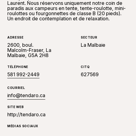
Laurent. Nous réservons uniquement notre coin de
paradis aux campeurs en tente, tente-roulotte, mini-
roulottes ou fourgonnettes de classe B (20 pieds).
Un endroit de contemplation et de relaxation.
ADRESSE
SECTEUR
2600, boul.
La Malbaie
Malcolm-Fraser, La
Malbaie, G5A 2H8
TÉLÉPHONE
CITQ
581 992-2449
627569
COURRIEL
info@tendaro.ca
SITE WEB
http://tendaro.ca
MÉDIAS SOCIAUX