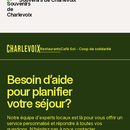
Restaurants
Café Sol - Coop de solidarité
Accueil
Besoin d’aide
pour planifier
votre séjour?
Notre équipe d'experts locaux est là pour vous offrir un
service personnalisé et répondre à toutes vos
questions. N’hésitez pas à
nous contacter
.