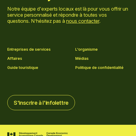
Notre équipe d'experts locaux est là pour vous offrir un
service personnalisé et répondre à toutes vos
questions. N’hésitez pas à
nous contacter
.
Aller sur la page Facebook
Aller sur la page LinkedIn
Aller sur la page Instagram
Aller sur la page YouTube
Entreprises de services
L'organisme
Affaires
Médias
Guide touristique
Politique de confidentialité
S'inscrire à l'infolettre
S'inscrire à l'infolettre