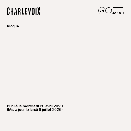
Aller au contenu principal
EN
MENU
Accueil
Ouvrir la
Blogue
Publié le mercredi 29 avril 2020
(Mis à jour le lundi 6 juillet 2026)
©
Gaëlle