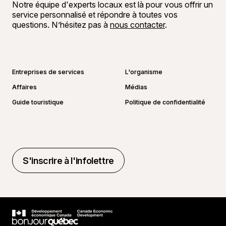
Notre équipe d'experts locaux est là pour vous offrir un
service personnalisé et répondre à toutes vos
questions. N’hésitez pas à
nous contacter
.
Aller sur la page Facebook
Aller sur la page LinkedIn
Aller sur la page Instagram
Aller sur la page YouTube
Entreprises de services
L'organisme
Affaires
Médias
Guide touristique
Politique de confidentialité
S'inscrire à l'infolettre
S'inscrire à l'infolettre