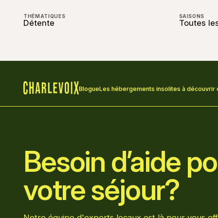
THÉMATIQUES
SAISONS
Détente
Toutes le
Blogue
Les hébergements insolites à découvrir 
Accueil
Besoin d’aide pou
votre séjour?
Notre équipe d'experts locaux est là pour vous off