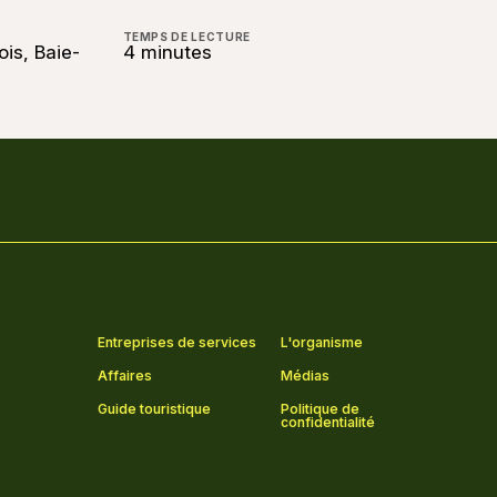
TEMPS DE LECTURE
ois, Baie-
4 minutes
Entreprises de services
L'organisme
Affaires
Médias
Guide touristique
Politique de
confidentialité