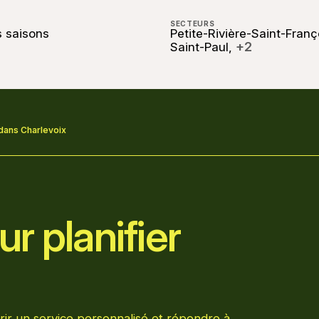
SECTEURS
s saisons
Petite-Rivière-Saint-Franç
+2
Saint-Paul,
dans Charlevoix
r planifier
rir un service personnalisé et répondre à