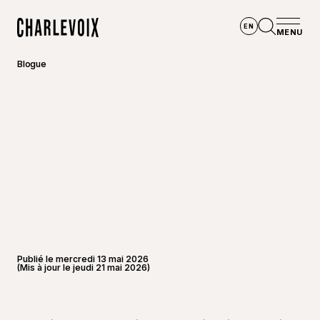
Aller au contenu principal
EN
MENU
Accueil
Ouvrir la
Blogue
Publié le mercredi 13 mai 2026
(Mis à jour le jeudi 21 mai 2026)
©
André 