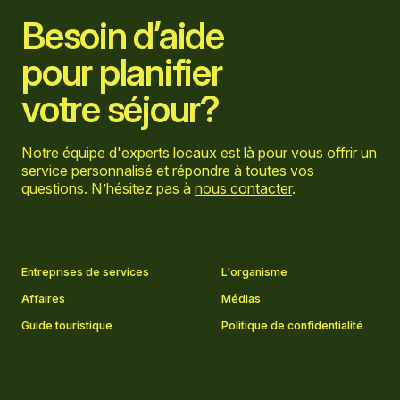
Besoin d’aide
pour planifier
votre séjour?
Notre équipe d'experts locaux est là pour vous offrir un
service personnalisé et répondre à toutes vos
questions. N’hésitez pas à
nous contacter
.
Aller sur la page Facebook
Aller sur la page LinkedIn
Aller sur la page Instagram
Aller sur la page YouTube
Entreprises de services
L'organisme
Affaires
Médias
Guide touristique
Politique de confidentialité