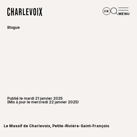
Aller au contenu principal
EN
MENU
Accueil
Ouvrir la
Blogue
Publié le mardi 21 janvier 2025
(Mis à jour le mercredi 22 janvier 2025)
©
Le Mas
Le Massif de Charlevoix, Petite-Rivière-Saint-François