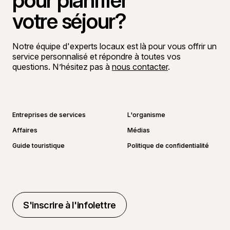
pour planifier
votre séjour?
Notre équipe d'experts locaux est là pour vous offrir un
service personnalisé et répondre à toutes vos
questions. N’hésitez pas à
nous contacter
.
Aller sur la page Facebook
Aller sur la page LinkedIn
Aller sur la page Instagram
Aller sur la page YouTube
Entreprises de services
L'organisme
Affaires
Médias
Guide touristique
Politique de confidentialité
S'inscrire à l'infolettre
S'inscrire à l'infolettre