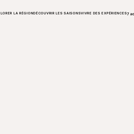
T SUR CHARLEVOIX
LORER LA RÉGION
DÉCOUVRIR LES SAISONS
VIVRE DES EXPÉRIENCES
7 a
Ouvr