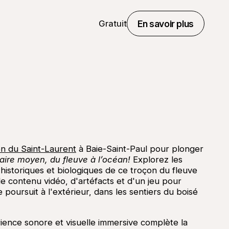
Gratuit
En savoir plus
©
Le pav
En savoir plus
on du Saint-Laurent
à Baie-Saint-Paul pour plonger
aire moyen, du fleuve à l’océan!
Explorez les
 historiques et biologiques de ce troçon du fleuve
de contenu vidéo, d'artéfacts et d'un jeu pour
 poursuit à l'extérieur, dans les sentiers du boisé
ence sonore et visuelle immersive complète la