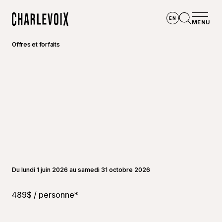
Aller au contenu principal
EN
MENU
Accueil
Ouvrir la
Offres et forfaits
Du lundi 1 juin 2026 au samedi 31 octobre 2026
489$ / personne*
©
Héli-C