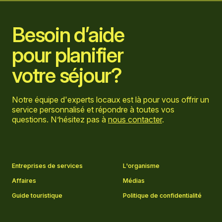
Besoin d’aide
pour planifier
votre séjour?
Notre équipe d'experts locaux est là pour vous offrir un
service personnalisé et répondre à toutes vos
questions. N’hésitez pas à
nous contacter
.
Aller sur la page Facebook
Aller sur la page LinkedIn
Aller sur la page Instagram
Aller sur la page YouTube
Entreprises de services
L'organisme
Affaires
Médias
Guide touristique
Politique de confidentialité