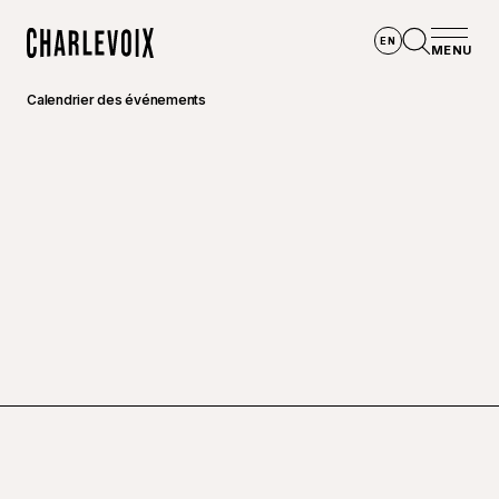
Aller au contenu principal
EN
MENU
Accueil
Ouvrir la
Calendrier des événements