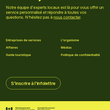
Notre équipe d'experts locaux est là pour vous offrir un
service personnalisé et répondre à toutes vos
questions. N’hésitez pas à
nous contacter
.
Aller sur la page Facebook
Aller sur la page LinkedIn
Aller sur la page Instagram
Aller sur la page YouTube
Entreprises de services
L'organisme
Affaires
Médias
Guide touristique
Politique de confidentialité
S'inscrire à l'infolettre
S'inscrire à l'infolettre