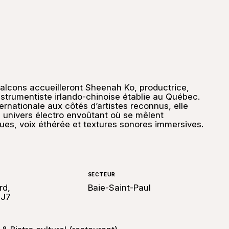
Balcons accueilleront Sheenah Ko, productrice,
nstrumentiste irlando-chinoise établie au Québec.
ternationale aux côtés d’artistes reconnus, elle
 univers électro envoûtant où se mêlent
ues, voix éthérée et textures sonores immersives.
SECTEUR
rd,
Baie-Saint-Paul
2J7