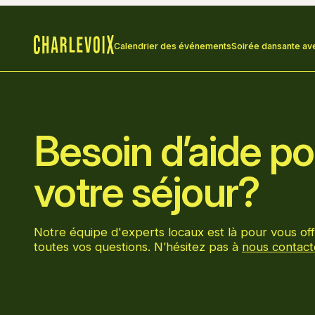
Calendrier des événements
Soirée dansante ave
Accueil
Besoin d’aide pou
votre séjour?
Notre équipe d'experts locaux est là pour vous off
toutes vos questions. N’hésitez pas à
nous contact
Aller sur la page Facebook
Aller sur la page LinkedIn
Aller sur la page Instagram
Aller sur la page YouTube