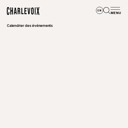
Aller au contenu principal
EN
MENU
Accueil
Ouvrir la
Calendrier des événements
©
Hôtel-