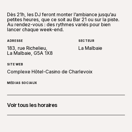
Dès 21h, les DJ feront monter l’ambiance jusqu’au
petites heures, que ce soit au Bar 21 ou sur la piste.
Au rendez-vous : des rythmes variés pour bien
lancer chaque week-end.
ADRESSE
SECTEUR
183, rue Richelieu,
La Malbaie
La Malbaie, G5A 1X8
SITE WEB
Complexe Hôtel-Casino de Charlevoix
MÉDIAS SOCIAUX
Voir tous les horaires
24 juillet 2026 à 21 h 00
25 juillet 2026 à 21 h 00