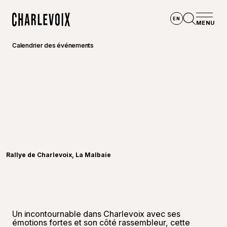
Aller au contenu principal
EN
MENU
Accueil
Ouvrir la
Calendrier des événements
©
Rallye
Rallye de Charlevoix, La Malbaie
Un incontournable dans Charlevoix avec ses
émotions fortes et son côté rassembleur, cette