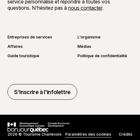
service personnalisé et répondre à toutes vos
questions. N’hésitez pas à
nous contacter
.
Aller sur la page Facebook
Aller sur la page LinkedIn
Aller sur la page Instagram
Aller sur la page YouTube
Entreprises de services
L'organisme
Affaires
Médias
Guide touristique
Politique de confidentialité
S'inscrire à l'infolettre
S'inscrire à l'infolettre
2026 © Tourisme Charlevoix
Paramètres des cookies
Crédits
Réalisé