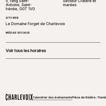
5, rang Saint-
Secteur Cratère et
Antoine, Saint-
marées
Irénée, G0T 1V0
SITE WEB
Le Domaine Forget de Charlevoix
MÉDIAS SOCIAUX
Voir tous les horaires
26 septembre 2026 à 20 h 00 - 22 h 00
Calendrier des événements
Pièce de théâtre : Flam
Accueil