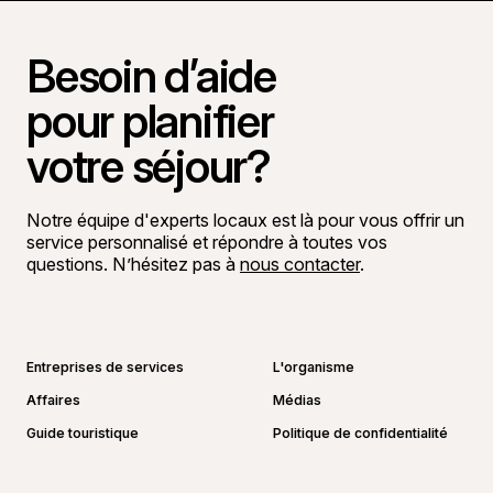
Besoin d’aide
pour planifier
votre séjour?
Notre équipe d'experts locaux est là pour vous offrir un
service personnalisé et répondre à toutes vos
questions. N’hésitez pas à
nous contacter
.
Aller sur la page Facebook
Aller sur la page LinkedIn
Aller sur la page Instagram
Aller sur la page YouTube
Entreprises de services
L'organisme
Affaires
Médias
Guide touristique
Politique de confidentialité