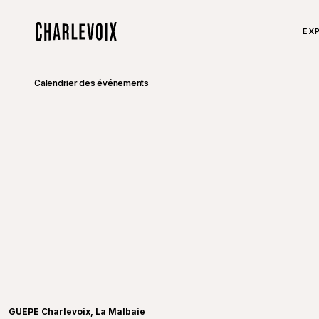
Aller au contenu principal
TOU
EXP
Accueil
Calendrier des événements
GUEPE Charlevoix, La Malbaie