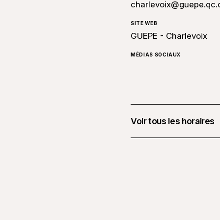
charlevoix@guepe.qc.
SITE WEB
GUEPE - Charlevoix
MÉDIAS SOCIAUX
Voir tous les horaires
10 juillet 2026 à 09 h 
15 juillet 2026 à 13 h 
8 août 2026 à 09 h 00
13 août 2026 à 13 h 00