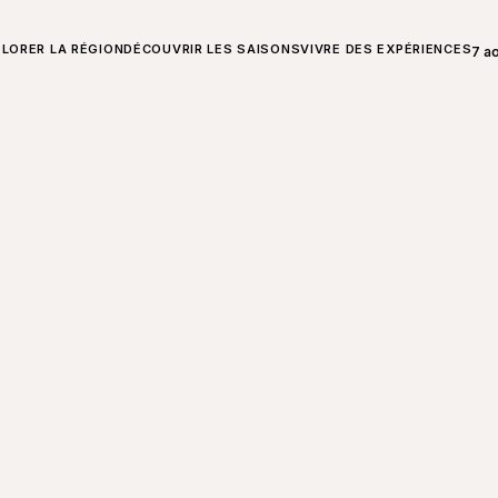
T SUR CHARLEVOIX
LORER LA RÉGION
DÉCOUVRIR LES SAISONS
VIVRE DES EXPÉRIENCES
7 a
Ouvr