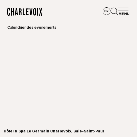
Aller au contenu principal
EN
MENU
Accueil
Ouvrir la
Calendrier des événements
©
Hôtel 
Hôtel & Spa Le Germain Charlevoix, Baie-Saint-Paul