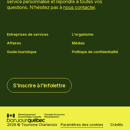
service personnalisé et répondre à toutes vos
questions. N’hésitez pas à
nous contacter
.
Aller sur la page Facebook
Aller sur la page LinkedIn
Aller sur la page Instagram
Aller sur la page YouTube
Entreprises de services
L'organisme
Affaires
Médias
Guide touristique
Politique de confidentialité
S'inscrire à l'infolettre
S'inscrire à l'infolettre
2026 © Tourisme Charlevoix
Paramètres des cookies
Crédits
Réalisé